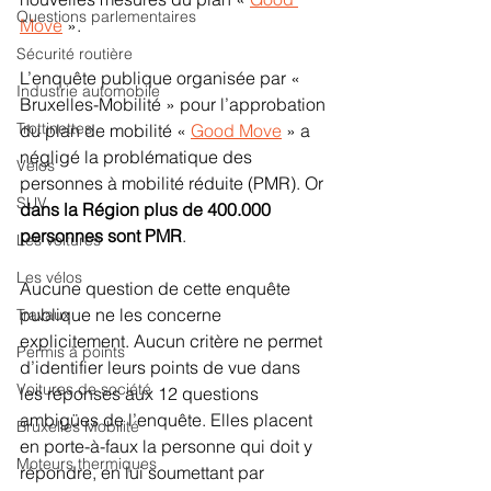
Questions parlementaires
Move
 ».
Sécurité routière
L’enquête publique organisée par « 
Industrie automobile
Bruxelles-Mobilité » pour l’approbation 
Trottinettes
du plan de mobilité « 
Good Move
 » a 
négligé la problématique des 
Vélos
personnes à mobilité réduite (PMR). Or 
SUV
dans la Région plus de 400.000 
personnes sont PMR
.
Les voitures
Les vélos
Aucune question de cette enquête 
publique ne les concerne 
Travaux
explicitement. Aucun critère ne permet 
Permis à points
d’identifier leurs points de vue dans 
Voitures de société
les réponses aux 12 questions 
ambigües de l’enquête. Elles placent 
Bruxelles Mobilité
en porte-à-faux la personne qui doit y 
Moteurs thermiques
répondre, en lui soumettant par 