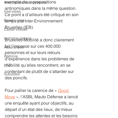
exemple deux propositions 
Interpellations citoyennes
antinomiques dans la même question. 
Interviews
Ce point a d’ailleurs été critiqué en son 
Good Living
temps par Inter-Environnement 
Bruxelles (IEB).
Casse-vitesse
Immatriculations
Bruxelles-Mobilité a donc clairement 
fait l’impasse sur ces 400.000 
Assurances
personnes et sur leurs retours 
Wallonie
d’expérience dans les problèmes de 
mobilité qu’elles rencontrent, en se 
LEZ
contentant de plutôt de s’attarder sur 
Subsides
des poncifs.
Pour pallier la carence de « 
Good 
Move
 », l’ASBL Mauto Défense a lancé 
une enquête ayant pour objectifs, au 
départ d’un état des lieux, de mieux 
comprendre les attentes et les besoins 