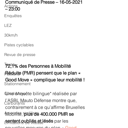
Communiqué de Presse – 16-05-2021 
Actions
– 23:00
Enquêtes
LEZ
30km/h
Pistes cyclables
Revue de presse
Taxes
72,1% des Personnes à Mobilité 
Réduite (PMR) pensent que le plan « 
Petitions
Good Move » complique leur mobilité !
Stationnement
Une enquête bilingue* réalisée par 
Good Move
l’ASBL Mauto Défense montre que, 
Carburants
contrairement à ce qu’affirme Bruxelles 
Amendes routières
Mobilité, 
plus de 400.000 PMR se 
sentent oubliés et lésés
 par les 
Limitations de vitesse
nouvelles mesures du plan « 
Good 