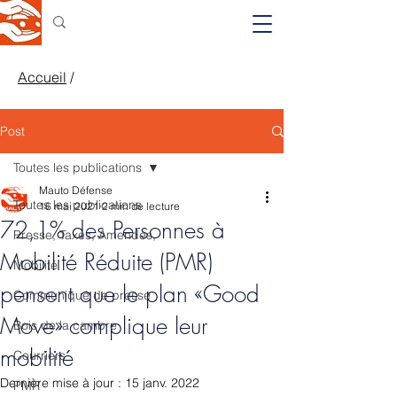
Accueil
/
Post
Toutes les publications
Mauto Défense
Toutes les publications
16 mai 2021
2 min de lecture
72,1% des Personnes à
Presse, Taxes, Amendes,
Mobilité Réduite (PMR)
Mobilité
pensent que le plan «Good
Communiqué de presse
Move» complique leur
Bois de la cambre
mobilité
Courriers
Dernière mise à jour :
15 janv. 2022
PMR