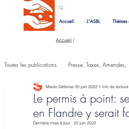
Accueil
L'ASBL
Thèmes 
Accueil
/
Toutes les publications
Presse, Taxes, Amendes,
Bois de la cambre
Courriers
PMR
Mauto Défense
20 juin 2022
1 min de lecture
Le permis à point: s
en Flandre y serait 
Pistes cyclables
Revue de presse
Taxes
Dernière mise à jour :
22 juin 2022