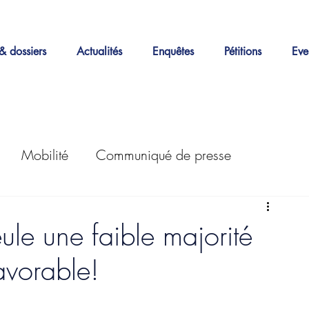
& dossiers
Actualités
Enquêtes
Pétitions
Eve
Mobilité
Communiqué de presse
Actions
Enquêtes
LEZ
30km/h
eule une faible majorité
favorable!
Petitions
Stationnement
Good Move