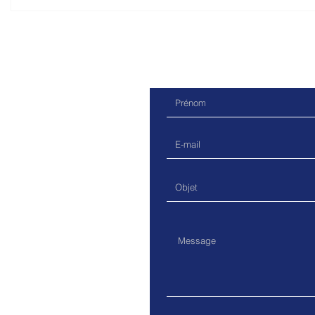
Les nouveaux vélos et vélos-
Saga du mé
cargo (NOVEUR): à quand une
organisée à
réglementation sérieuse?
Raymond Be
mobilité.