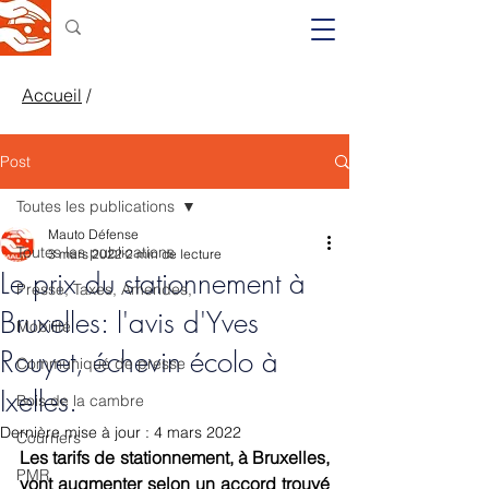
Accueil
/
Post
Toutes les publications
Mauto Défense
Toutes les publications
3 mars 2022
2 min de lecture
Le prix du stationnement à
Presse, Taxes, Amendes,
Bruxelles: l'avis d'Yves
Mobilité
Rouyet, échevin écolo à
Communiqué de presse
Ixelles.
Bois de la cambre
Dernière mise à jour :
4 mars 2022
Courriers
Les tarifs de stationnement, à Bruxelles, 
PMR
vont augmenter selon un accord trouvé 