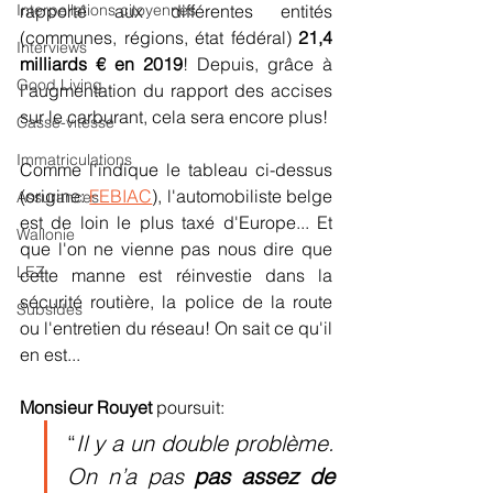
rapporté aux différentes entités 
Interpellations citoyennes
(communes, régions, état fédéral) 
21,4 
Interviews
milliards € en 2019
! Depuis, grâce à 
Good Living
l'augmentation du rapport des accises 
sur le carburant, cela sera encore plus!
Casse-vitesse
Immatriculations
Comme l'indique le tableau ci-dessus 
(origine: 
FEBIAC
), l'automobiliste belge 
Assurances
est de loin le plus taxé d'Europe... Et 
Wallonie
que l'on ne vienne pas nous dire que 
LEZ
cette manne est réinvestie dans la 
sécurité routière, la police de la route 
Subsides
ou l'entretien du réseau! On sait ce qu'il 
en est...
Monsieur Rouyet 
poursuit: 
“
Il y a un double problème. 
On n’a pas 
pas assez de 