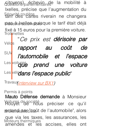
citoyens), échevin de la mobilité à 
Questions parlementaires
Ixelles, précise que l’augmentation du 
Sécurité routière
tarif des cartes riverain ne changera 
pas à Ixelles puisque le tarif était déjà 
Industrie automobile
fixé à 15 euros pour la première voiture. 
Trottinettes
“
Ce prix est 
dérisoire par 
Vélos
rapport au coût de 
SUV
l’automobile et l’espace 
Les voitures
que prend une voiture 
dans l’espace public
“ 
Les vélos
Travaux
(
interview sur BX1
)
Permis à points
Mauto Défense demande
 à Monsieur 
Voitures de société
Rouyet de nous préciser ce qu'il 
entend par "coût de l'automobile", alors 
Bruxelles Mobilité
que via les taxes, les assurances, les 
Moteurs thermiques
amendes et les accises, elles ont 