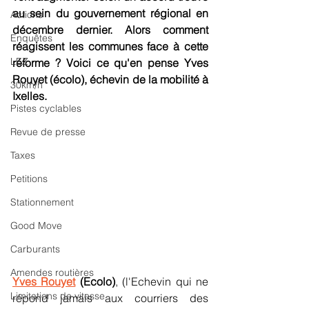
au sein du gouvernement régional en 
Actions
décembre dernier. Alors comment 
Enquêtes
réagissent les communes face à cette 
LEZ
réforme ? Voici ce qu'en pense Yves 
Rouyet (écolo), échevin de la mobilité à 
30km/h
Ixelles.
Pistes cyclables
Revue de presse
Taxes
Petitions
Stationnement
Good Move
Carburants
Amendes routières
Yves Rouyet
 (Ecolo)
, (l'Echevin qui ne 
Limitations de vitesse
répond jamais aux courriers des 