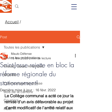
Accueil
/
Post
Toutes les publications
Mauto Défense
Toutes les publications
15 févr. 2022
2 min de lecture
Saint-Josse rejette en bloc la
Presse, Taxes, Amendes,
réforme régionale du
Mobilité
stationnement!
Communiqué de presse
Dernière mise à jour :
16 févr. 2022
Bois de la cambre
Le Collège communal a acté ce jour la 
Courriers
remise d'un avis défavorable au projet 
d'arrêt modificatif de l'arrêté relatif aux 
PMR