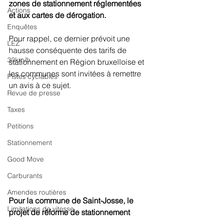
zones de stationnement réglementées 
Actions
et aux cartes de dérogation.
Enquêtes
Pour rappel, ce dernier prévoit une 
LEZ
hausse conséquente des tarifs de 
30km/h
stationnement en Région bruxelloise et 
les communes sont invitées à remettre 
Pistes cyclables
un avis à ce sujet.
Revue de presse
Taxes
Petitions
Stationnement
Good Move
Carburants
Amendes routières
Pour la commune de Saint-Josse, le 
Limitations de vitesse
projet de réforme de stationnement 