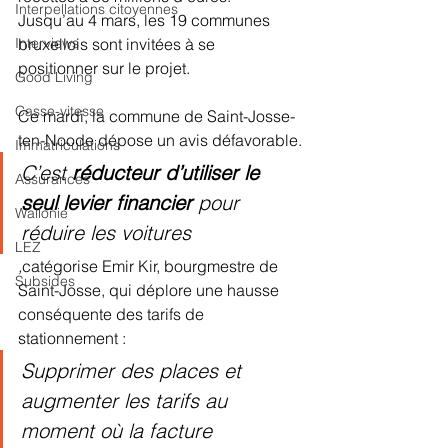
Interpellations citoyennes
Jusqu’au 4 mars, les 19 communes 
bruxellois sont invitées à se 
Interviews
positionner sur le projet.
Good Living
Casse-vitesse
Ce mardi, la commune de Saint-Josse-
ten-Noode dépose un avis défavorable.
Immatriculations
C’est 
réducteur d’utiliser le 
Assurances
seul levier financier
 pour 
Wallonie
réduire les voitures
LEZ
,
catégorise Emir Kir, bourgmestre de 
Subsides
Saint-Josse, qui déplore une hausse 
conséquente des tarifs de 
stationnement :
Supprimer des places et 
augmenter les tarifs au 
moment où la facture 