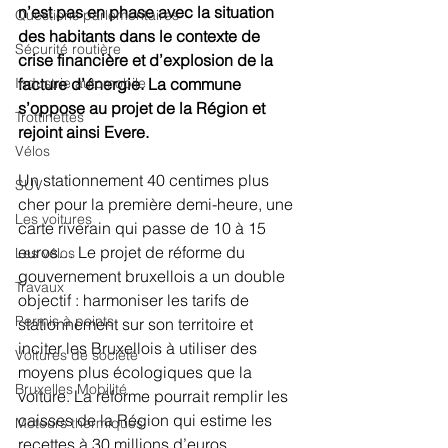
n’est pas en phase avec la situation 
Questions parlementaires
des habitants dans le contexte de 
Sécurité routière
crise financière et d’explosion de la 
facture d’énergie. La commune 
Industrie automobile
s’oppose au projet de la Région et 
Trottinettes
rejoint ainsi Evere.
Vélos
Un stationnement 40 centimes plus 
SUV
cher pour la première demi-heure, une 
Les voitures
carte riverain qui passe de 10 à 15 
euros… Le projet de réforme du 
Les vélos
gouvernement bruxellois a un double 
Travaux
objectif : harmoniser les tarifs de 
Permis à points
stationnement sur son territoire et 
inciter les Bruxellois à utiliser des 
Voitures de société
moyens plus écologiques que la 
Bruxelles Mobilité
voiture. La réforme pourrait remplir les 
caisses de la Région qui estime les 
Moteurs thermiques
recettes à 30 millions d’euros. 