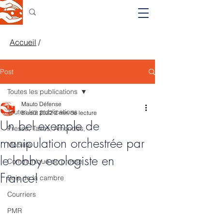
Accueil
/
Post
Toutes les publications
Mauto Défense
Toutes les publications
8 août 2022
2 min de lecture
Un bel exemple de
Presse, Taxes, Amendes,
manipulation orchestrée par
Mobilité
le lobby ecologiste en
Communiqué de presse
France!
Bois de la cambre
Courriers
PMR