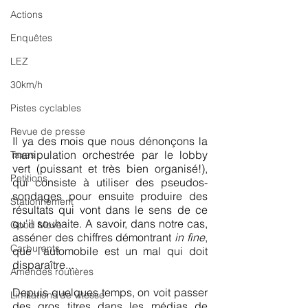
Actions
Enquêtes
LEZ
30km/h
Pistes cyclables
Revue de presse
Il ya des mois que nous dénonçons la 
manipulation orchestrée par le lobby 
Taxes
vert (puissant et très bien organisé!), 
Petitions
qui consiste à utiliser des pseudos-
sondages pour ensuite produire des 
Stationnement
résultats qui vont dans le sens de ce 
qu'il souhaite. A savoir, dans notre cas, 
Good Move
asséner des chiffres démontrant 
in fine
, 
Carburants
que l'automobile est un mal qui doit 
disparaître...
Amendes routières
Depuis quelques temps, on voit passer 
Limitations de vitesse
des gros titres dans les médias de 