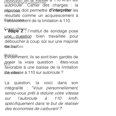
Interpellations citoyennes
autoroute". Cahier des charges : la 
réponse doit permettre 
d'interpréter
 les 
Interviews
résultats comme un acquiescement à 
Good Living
l'abaissement de la limitation à 110.
Casse-vitesse
* étape 2 :
 l'institut de sondage pose 
une question bien travaillée pour 
Immatriculations
déboucher à coup sûr sur une majorité 
de "oui".
Assurances
Wallonie
Evidemment, ils se sont bien gardés de 
poser la vraie question : êtes-vous 
LEZ
favorable à une baisse de la limitation 
de vitesse à 110 sur autoroute ?
Subsides
La question, la voici dans son 
intégralité : "
Vous personnellement, 
seriez-vous prêt à réduire votre vitesse 
sur l'autoroute à 110 km/h, 
spécifiquement dans le but de réaliser 
des économies de carburant ?
"