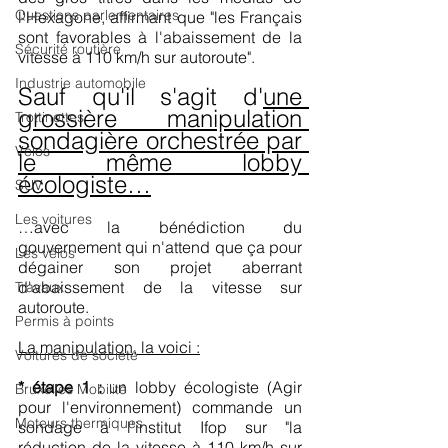
Questions parlementaires
l'Hexagone, affirmant que "les Français 
sont favorables à l'abaissement de la 
Sécurité routière
vitesse à 110 km/h sur autoroute".
Industrie automobile
Sauf qu'il s'agit d'
une 
grossière manipulation 
Trottinettes
sondagière orchestrée par 
Vélos
le même lobby 
écologiste…
SUV
Les voitures
…avec la bénédiction du 
gouvernement qui n'attend que ça pour 
Les vélos
dégainer son projet aberrant 
d'abaissement de la vitesse sur 
Travaux
autoroute.
Permis à points
La manipulation, la voici :
Voitures de société
* étape 1 :
 un lobby écologiste (Agir 
Bruxelles Mobilité
pour l'environnement) commande un 
Moteurs thermiques
sondage à l'institut Ifop sur "la 
réduction de la vitesse à 110 km/h sur 