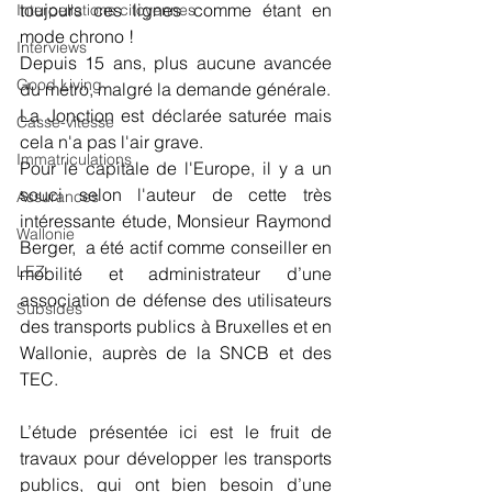
toujours ces lignes comme étant en 
Interpellations citoyennes
mode chrono !
Interviews
Depuis 15 ans, plus aucune avancée 
Good Living
du métro, malgré la demande générale.
La Jonction est déclarée saturée mais 
Casse-vitesse
cela n'a pas l'air grave.
Immatriculations
Pour le capitale de l'Europe, il y a un 
souci selon l'auteur de cette très 
Assurances
intéressante étude, Monsieur Raymond 
Wallonie
Berger,  a été actif comme conseiller en 
LEZ
mobilité et administrateur d’une 
association de défense des utilisateurs 
Subsides
des transports publics à Bruxelles et en 
Wallonie, auprès de la SNCB et des 
TEC.
L’étude présentée ici est le fruit de 
travaux pour développer les transports 
publics, qui ont bien besoin d’une 