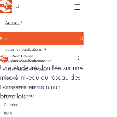
Accueil
/
Post
Toutes les publications
Mauto Défense
Toutes les publications
3 oct. 2024
2 min de lecture
Une étude très fouillée sur une
Presse, Taxes, Amendes,
mise à niveau du réseau des
Mobilité
transports en commun
Communiqué de presse
bruxellois...
Bois de la cambre
Courriers
PMR