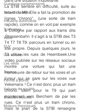
dans une situation inquiétante.
Questions parlementaires
La STIB semble en difficulté, suite au 
retard du M3. Elle a fait la promotion de 
Sécurité routière
lignes "chrono"  (une sorte de tram 
Industrie automobile
rapide), comme on en voit par exemple 
Trottinettes
à Cologne par rapport aux trams dits 
Strassenbahn.
 Il s'agit à la STIB des T3 
Vélos
T4 T7 T8 T9: parcours en tunnel ou en 
SUV
site propre. Depuis quelques jours, le 
T3 utilise les rues de Heembeek.Une 
Les voitures
vidéo publiée sur les réseaux sociaux 
Les vélos
montre une voiture qui fait une 
Travaux
manoeuvre de retour sur les voies et un 
livreur qui se gare sur les voies vue 
Permis à points
Vekemans ! Ce n'est donc plus un tram 
Voitures de société
chrono. Idem pour le T9 qui part 
maintenant vers Berchem de par les 
Bruxelles Mobilité
rues. Ce n'est plus un tram chrono, 
Moteurs thermiques
mais le plan de la STIB renseigne 