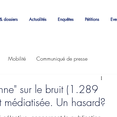
& dossiers
Actualités
Enquêtes
Pétitions
Eve
Mobilité
Communiqué de presse
Actions
Enquêtes
LEZ
30km/h
ne" sur le bruit (1.289
t médiatisée. Un hasard?
Petitions
Stationnement
Good Move