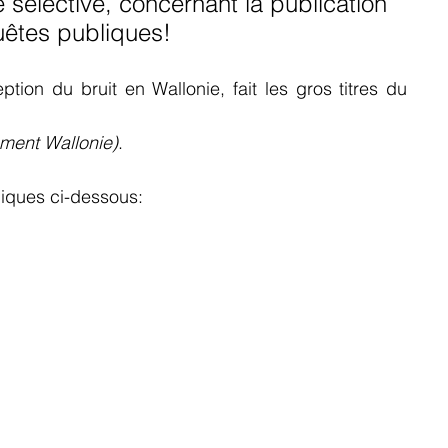
 sélective, concernant la publication 
ons de vitesse
Questions parlementaires
êtes publiques!
tion du bruit en Wallonie, fait les gros titres du 
ottinettes
Vélos
SUV
Les voitures
Les vé
ement Wallonie)
.
iété
giques ci-dessous: