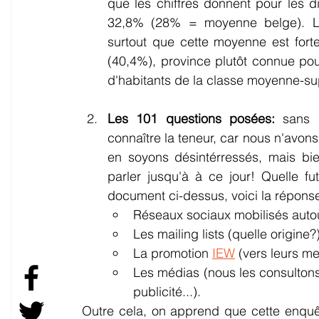
que les chiffres donnent pour les 
32,8% (28% = moyenne belge). L'é
surtout que cette moyenne est forte
(40,4%), province plutôt connue pou
d'habitants de la classe moyenne-su
Les 101 questions posées:
 sans 
connaître la teneur, car nous n'avon
en soyons désintérressés, mais bi
parler jusqu'à à ce jour! Quelle fut
document ci-dessus, voici la répons
Réseaux sociaux mobilisés autou
Les mailing lists (quelle origine?)
La promotion 
IEW
 (vers leurs m
Les médias (nous les consultons 
publicité...).
Outre cela, on apprend que cette enquête