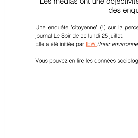
Les médias ont une objectivité
Carburants
Amendes routières
Limitati
des enqu
Une enquête "citoyenne" (!) sur la percep
Sécurité routière
Industrie automobile
Tr
journal Le Soir de ce lundi 25 juillet.
Elle a été initiée par 
IEW 
(Inter envirronn
Travaux
Permis à points
Voitures de soc
Vous pouvez en lire les données sociolo