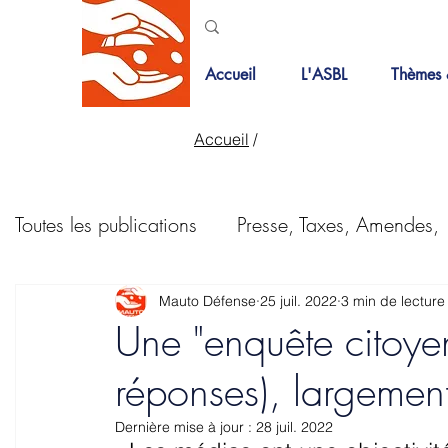
Accueil
L'ASBL
Thèmes 
Accueil
/
Toutes les publications
Presse, Taxes, Amendes,
Bois de la cambre
Courriers
PMR
Mauto Défense
25 juil. 2022
3 min de lecture
Une "enquête citoyen
réponses), largemen
Pistes cyclables
Revue de presse
Taxes
Dernière mise à jour :
28 juil. 2022