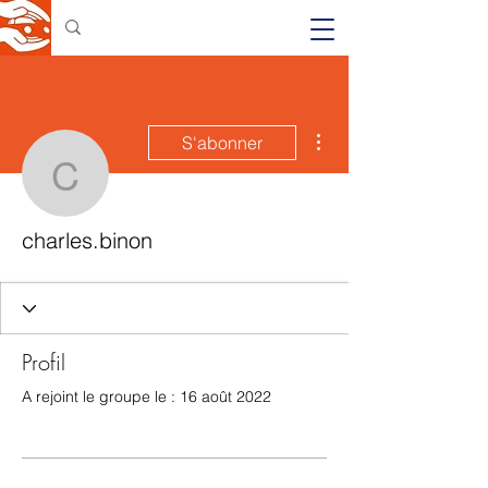
Plus d'actions
S'abonner
charles.binon
charles.binon
Profil
A rejoint le groupe le : 16 août 2022