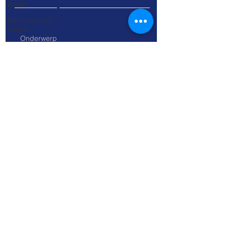
Petitie
Parlementaire
vragen
Brussels
hoofdstedelijk
gewest
Verkeersongevallen
Good Move
Sturen
Privacybeleid