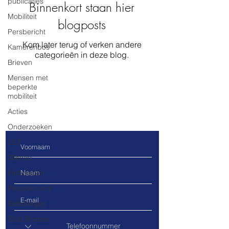
publicaties
Binnenkort staan hier
Mobiliteit
blogposts
Persbericht
Kom later terug of verken andere
Kamerenbos
categorieën in deze blog.
Brieven
Mensen met
beperkte
mobiliteit
Contacteer ons
Acties
Onderzoeken
LEZ
30km/u
Fietspaden
Persoverzicht
Belastingen
Stad Brussel