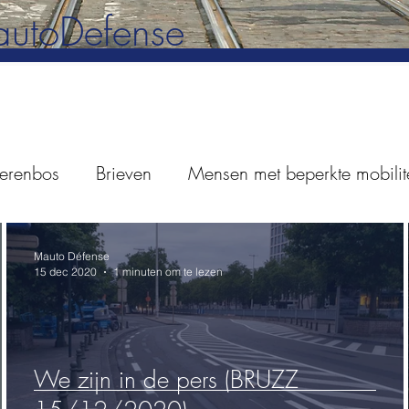
utoDefense
erenbos
Brieven
Mensen met beperkte mobilite
lastingen
Stad Brussel
Petitie
Parlementair
Mauto Défense
15 dec 2020
1 minuten om te lezen
We zijn in de pers (BRUZZ