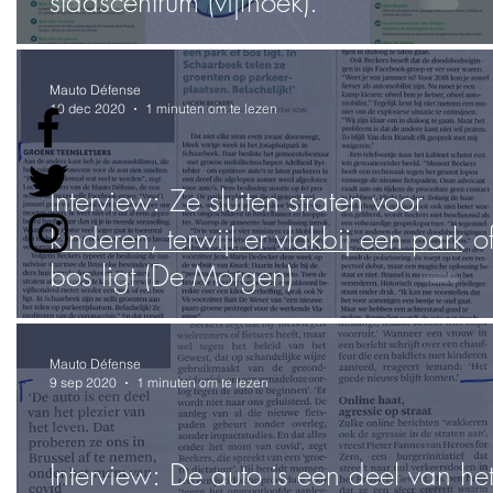
stadscentrum (vijfhoek).
Mauto Défense
10 dec 2020
1 minuten om te lezen
Interview: Ze sluiten straten voor
kinderen, terwijl er vlakbij een park o
bos ligt (De Morgen)
Mauto Défense
9 sep 2020
1 minuten om te lezen
Interview: De auto is een deel van he