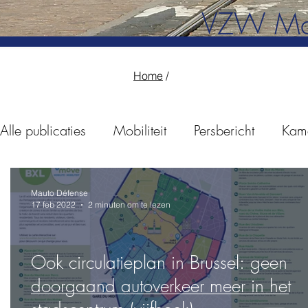
VZW Ma
Home
/
Alle publicaties
Mobiliteit
Persbericht
Kam
30km/u
Fietspaden
Persoverzicht
Be
Mauto Défense
17 feb 2022
2 minuten om te lezen
Verkeersongevallen
Good Move
Ook circulatieplan in Brussel: geen
doorgaand autoverkeer meer in het