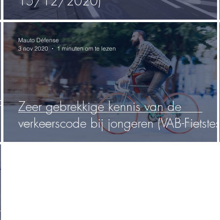
15/12/2020)
Mauto Défense
3 nov 2020
1 minuten om te lezen
f
Zeer gebrekkige kennis van de
verkeerscode bij jongeren (VAB-Fietstes
t