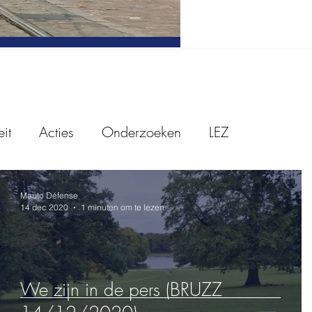
it
Acties
Onderzoeken
LEZ
e vragen
Brussels hoofdstedelijk gewest
Mauto Défense
14 dec 2020
1 minuten om te lezen
We zijn in de pers (BRUZZ