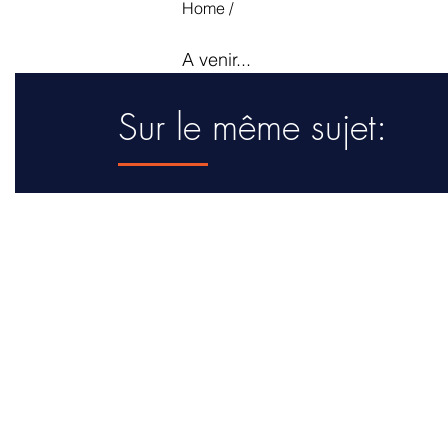
Home
/
A venir...
Sur le même sujet: