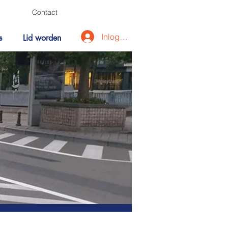
Contact
Inloggen
s
Lid worden