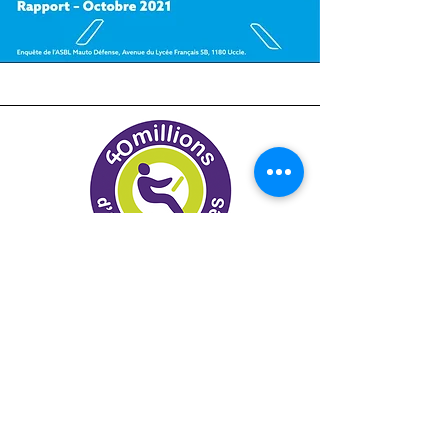
L'association française "
40 millions 
d'automobilistes
" fait les mêmes 
constats que Mauto Défense!
A lire ici