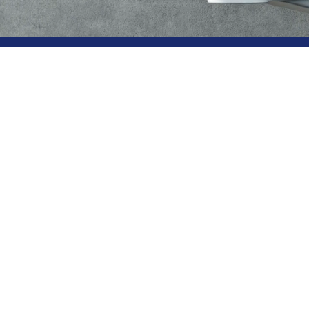
 MautoDéfense