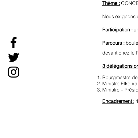
Thème :
CONCER
Nous exigeons un
Participation :
un
Parcours :
boule
devant chez le 
3 délégations o
Bourgmestre de
Ministre Elke V
Ministre – Prési
Encadrement :
4