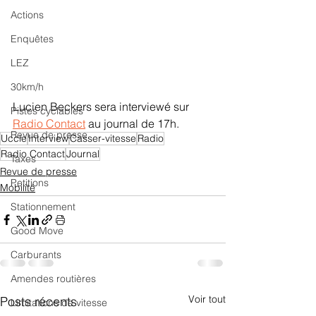
Actions
Enquêtes
LEZ
30km/h
Lucien Beckers sera interviewé sur 
Pistes cyclables
Radio Contact
 au journal de 17h.
Revue de presse
Uccle
Interview
Casser-vitesse
Radio
Radio Contact
Journal
Taxes
Revue de presse
Petitions
Mobilité
Stationnement
Good Move
Carburants
Amendes routières
Voir tout
Posts récents
Limitations de vitesse