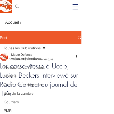
Accueil
/
Post
Toutes les publications
Mauto Défense
Toutes les publications
26 janv. 2021
1 min de lecture
Les casse-vitesse à Uccle,
Presse, Taxes, Amendes,
Lucien Beckers interviewé sur
Mobilité
Radio Contact au journal de
Communiqué de presse
17h
Bois de la cambre
Courriers
PMR