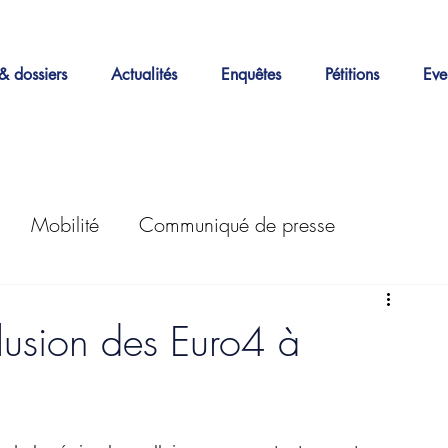
& dossiers
Actualités
Enquêtes
Pétitions
Eve
Mobilité
Communiqué de presse
Actions
Enquêtes
LEZ
30km/h
clusion des Euro4 à
Petitions
Stationnement
Good Move