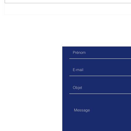
Les nouveaux vélos et vélos-
Saga du mé
cargo (NOVEUR): à quand une
organisée à
réglementation sérieuse?
Raymond Be
mobilité.