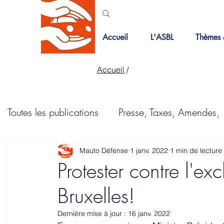
Accueil
L'ASBL
Thèmes 
Accueil
/
Toutes les publications
Presse, Taxes, Amendes,
Bois de la cambre
Courriers
PMR
Mauto Défense
1 janv. 2022
1 min de lecture
Protester contre l'ex
Bruxelles!
Pistes cyclables
Revue de presse
Taxes
Dernière mise à jour :
16 janv. 2022