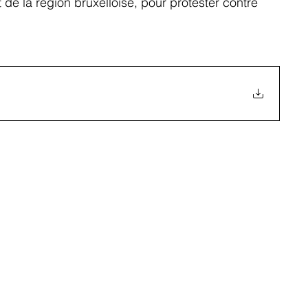
de la région bruxelloise, pour protester contre 
ons de vitesse
Questions parlementaires
ottinettes
Vélos
SUV
Les voitures
Les vé
iété