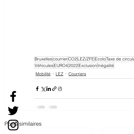
Bruxelles
courrier
CO2
LEZ/ZFE
Ecolo
Taxe de circul
Véhicules
EURO4
2022
Exclusion
Inégalité
Mobilité
LEZ
Courriers
Posts similaires