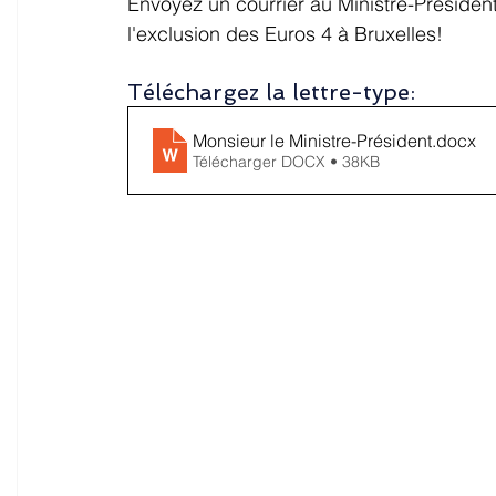
Envoyez un courrier au Ministre-Président 
Carburants
Amendes routières
Limitati
l'exclusion des Euros 4 à Bruxelles!
Téléchargez la lettre-type:
Sécurité routière
Industrie automobile
Tr
Monsieur le Ministre-Président
.docx
Télécharger DOCX • 38KB
Travaux
Permis à points
Voitures de soc