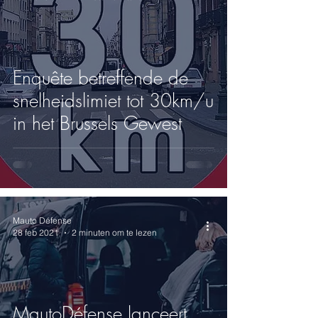
Enquête betreffende de
snelheidslimiet tot 30km/u
in het Brussels Gewest
Mauto Défense
28 feb 2021
2 minuten om te lezen
MautoDéfense lanceert