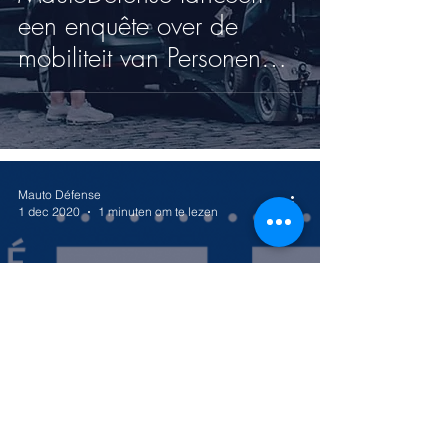
een enquête over de
mobiliteit van Personen
met Beperkte Mobiliteit in
Brussel
Mauto Défense
1 dec 2020
1 minuten om te lezen
VUB/ULB vragenlijst met
de gewoonten van Ter
Kamerenbos