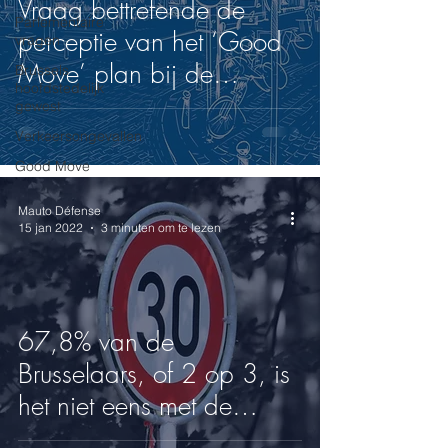
Vraag bettrefende de
Parlementaire
perceptie van het ‘Good
vragen
Move’ plan bij de
Brussels
hoofdstedelijk
Brusselse bevolking.
gewest
Verkeersongevallen
Good Move
Mauto Défense
15 jan 2022
3 minuten om te lezen
67,8% van de
Brusselaars, of 2 op 3, is
het niet eens met de
veralgemening van