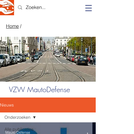
Home
/
VZW MautoDefense
Nieuws
Onderzoeken
Alle publicaties
Mauto Défense