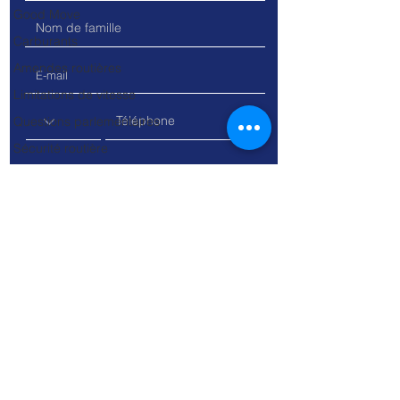
Good Move
Carburants
Amendes routières
Limitations de vitesse
Questions parlementaires
Sécurité routière
Industrie automobile
Trottinettes
Vélos
SUV
Les voitures
Les vélos
Travaux
Permis à points
Voitures de société