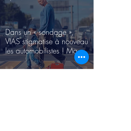
Dans un « sondage »,
VIAS stigmatise à nouveau
les automobilistes ! Mauto
Défense réagit.
Contactez-nous