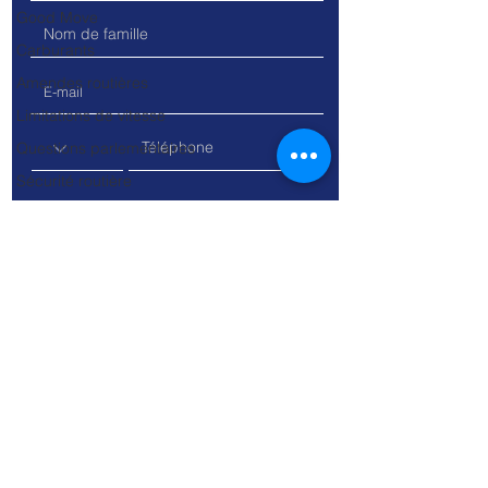
Good Move
Carburants
Amendes routières
Limitations de vitesse
Questions parlementaires
Sécurité routière
Industrie automobile
Trottinettes
Vélos
SUV
Les voitures
Les vélos
Travaux
Permis à points
Voitures de société