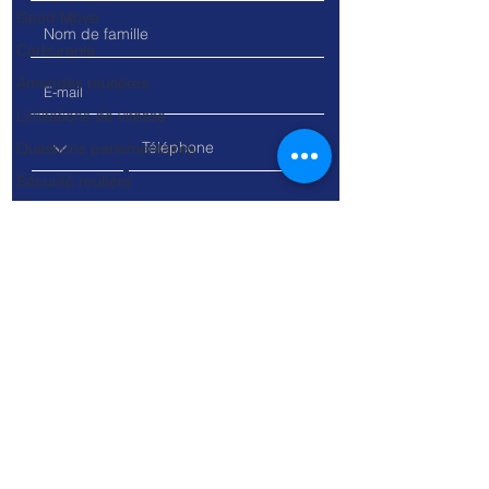
Good Move
Carburants
Amendes routières
Limitations de vitesse
Questions parlementaires
Sécurité routière
Industrie automobile
Trottinettes
Vélos
SUV
Les voitures
Les vélos
Travaux
Permis à points
Voitures de société