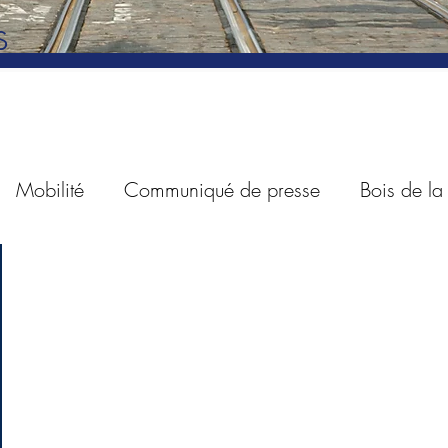
s
Mobilité
Communiqué de presse
Bois de l
es
Revue de presse
Taxes
Petitions
Sta
Questions parlementaires
Sécurité routière
Ind
à points
Voitures de société