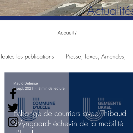
Actualité
Accueil
/
Toutes les publications
Presse, Taxes, Amendes,
Enquêtes
LEZ
30km/h
Pistes cyclabl
Mauto Défense
3 sept. 2021
8 min de lecture
Amendes routières
Limitations de vitesse
Echange de courriers avec Thibaud
Wyngaard- échevin de la mobilité
Les voitures
Les vélos
Travaux
Permis 