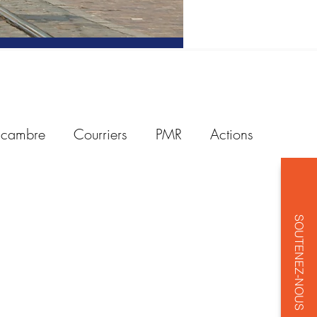
a cambre
Courriers
PMR
Actions
tionnement
Good Move
Carburants
SOUTENEZ-NOUS
ustrie automobile
Trottinettes
Vélos
SUV