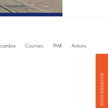
a cambre
Courriers
PMR
Actions
tionnement
Good Move
Carburants
SOUTENEZ-NOUS
ustrie automobile
Trottinettes
Vélos
SUV