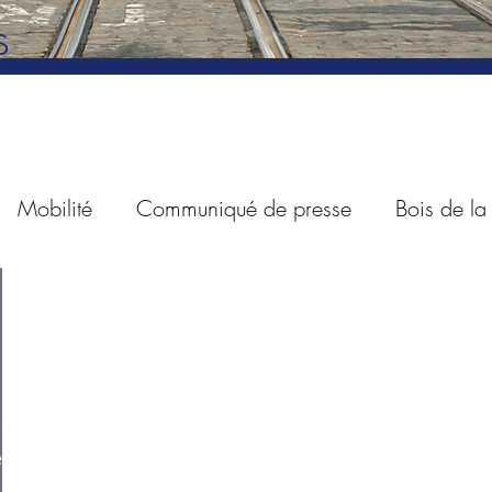
s
Mobilité
Communiqué de presse
Bois de l
es
Revue de presse
Taxes
Petitions
Sta
Questions parlementaires
Sécurité routière
Ind
ion
e
à points
Voitures de société