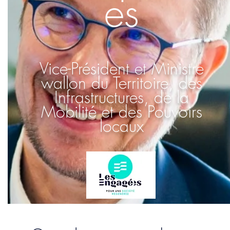
es
Vice-Président et Ministre
wallon du Territoire, des
Infrastructures, de la
Mobilité et des Pouvoirs
locaux