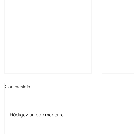
Commentaires
Rédigez un commentaire...
Les nouveaux vélos et vélos-
Saga du mé