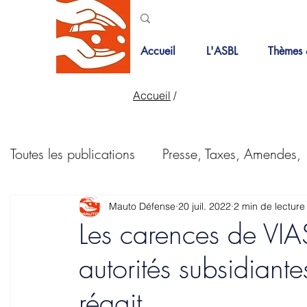
Accueil
L'ASBL
Thèmes 
Accueil
/
Toutes les publications
Presse, Taxes, Amendes,
Bois de la cambre
Courriers
PMR
Mauto Défense
20 juil. 2022
2 min de lecture
Les carences de VIA
autorités subsidian
Pistes cyclables
Revue de presse
Taxes
réagit...