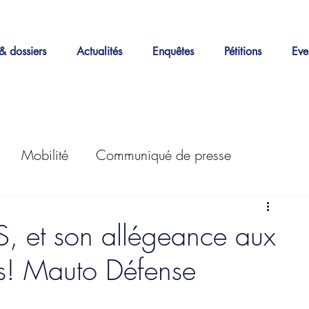
& dossiers
Actualités
Enquêtes
Pétitions
Eve
Mobilité
Communiqué de presse
Actions
Enquêtes
LEZ
30km/h
S, et son allégeance aux
tes! Mauto Défense
Petitions
Stationnement
Good Move