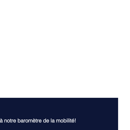
ons de vitesse
Questions parlementaires
ottinettes
Vélos
SUV
Les voitures
Les vé
iété
 à notre baromètre de la mobilité!