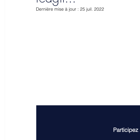
Carburants
Amendes routières
Limitati
Dernière mise à jour :
25 juil. 2022
Sécurité routière
Industrie automobile
Tr
Travaux
Permis à points
Voitures de soc
Participez