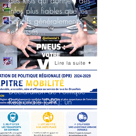
des tests qui donnent des
infos plus fiables que les
poncifs généralement
ressassés...
Lire la suite
Chapitre mobilité de la
Déclaration de Politique
Régionale (DPR): un
catalogue d'exigences
qui reprend la politique
du gouvernement