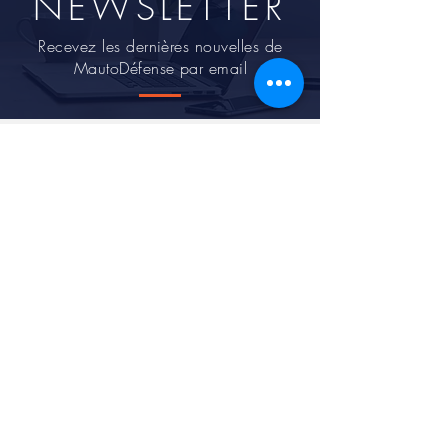
NEWSLETTER
Recevez les dernières nouvelles de
MautoDéfense par email
Je m'inscris
Contactez-nous