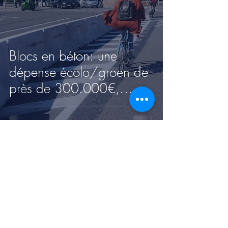
Blocs en béton: une
dépense écolo/groen de
près de 300.000€,
causant l'émission d'un
maximum de GES!
Contactez-nous